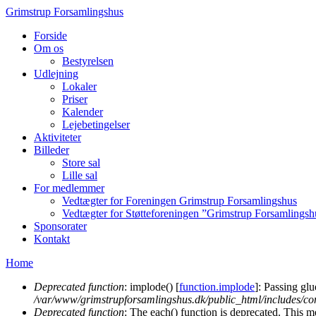
Grimstrup Forsamlingshus
Forside
Om os
Bestyrelsen
Udlejning
Lokaler
Priser
Kalender
Lejebetingelser
Aktiviteter
Billeder
Store sal
Lille sal
For medlemmer
Vedtægter for Foreningen Grimstrup Forsamlingshus
Vedtægter for Støtteforeningen ”Grimstrup Forsamlings
Sponsorater
Kontakt
Home
You are here
Deprecated function
: implode() [
function.implode
]: Passing glu
/var/www/grimstrupforsamlingshus.dk/public_html/includes/c
Error message
Deprecated function
: The each() function is deprecated. This m