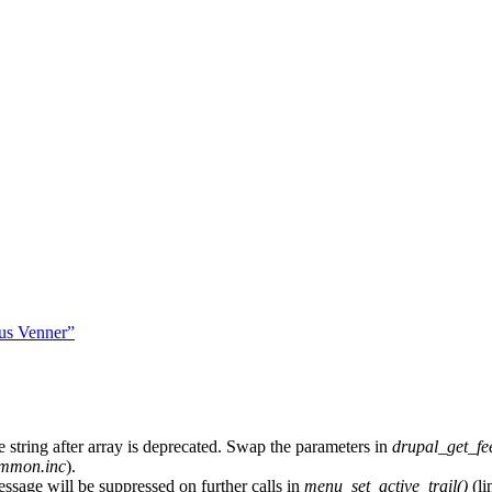
hus Venner”
e string after array is deprecated. Swap the parameters in
drupal_get_fe
ommon.inc
).
essage will be suppressed on further calls in
menu_set_active_trail()
(li