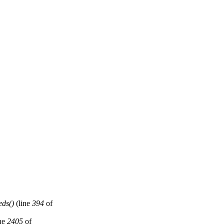
eds()
(line
394
of
ne
2405
of