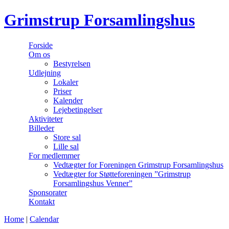
Grimstrup Forsamlingshus
Forside
Om os
Bestyrelsen
Udlejning
Lokaler
Priser
Kalender
Lejebetingelser
Aktiviteter
Billeder
Store sal
Lille sal
For medlemmer
Vedtægter for Foreningen Grimstrup Forsamlingshus
Vedtægter for Støtteforeningen ”Grimstrup
Forsamlingshus Venner”
Sponsorater
Kontakt
Home
|
Calendar