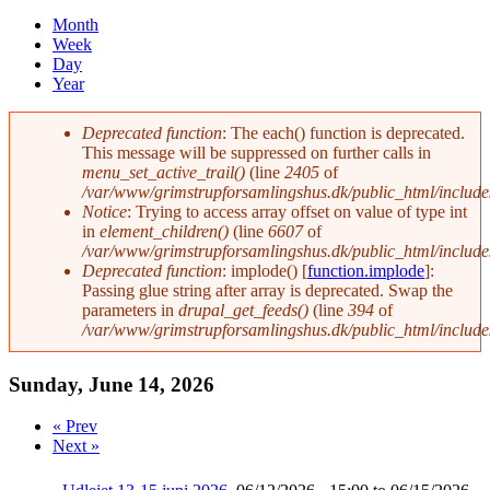
You are here
Month
Week
Day
(active tab)
Year
Deprecated function
: The each() function is deprecated.
This message will be suppressed on further calls in
Error message
menu_set_active_trail()
(line
2405
of
/var/www/grimstrupforsamlingshus.dk/public_html/include
Notice
: Trying to access array offset on value of type int
in
element_children()
(line
6607
of
/var/www/grimstrupforsamlingshus.dk/public_html/includ
Deprecated function
: implode() [
function.implode
]:
Passing glue string after array is deprecated. Swap the
parameters in
drupal_get_feeds()
(line
394
of
/var/www/grimstrupforsamlingshus.dk/public_html/includ
Sunday, June 14, 2026
« Prev
Next »