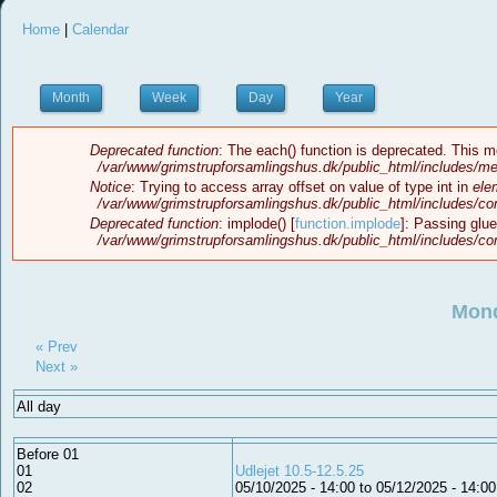
Home
|
Calendar
You are here
Month
Week
Day
(active tab)
Year
Deprecated function
: The each() function is deprecated. This m
Error message
/var/www/grimstrupforsamlingshus.dk/public_html/includes/me
Notice
: Trying to access array offset on value of type int in
ele
/var/www/grimstrupforsamlingshus.dk/public_html/includes/c
Deprecated function
: implode() [
function.implode
]: Passing glue
/var/www/grimstrupforsamlingshus.dk/public_html/includes/c
Mond
« Prev
Next »
All day
Before 01
01
Udlejet 10.5-12.5.25
02
05/10/2025 - 14:00
to
05/12/2025 - 14:00