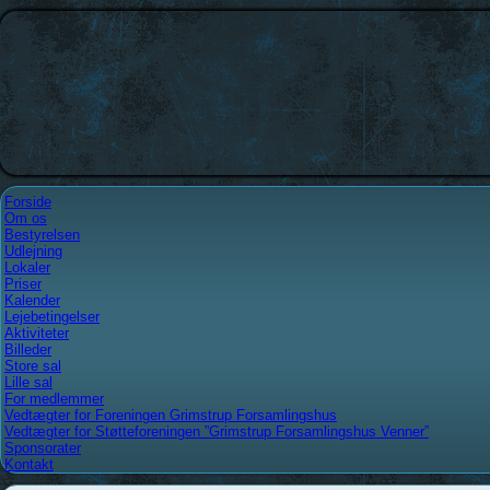
Forside
Om os
Bestyrelsen
Udlejning
Lokaler
Priser
Kalender
Lejebetingelser
Aktiviteter
Billeder
Store sal
Lille sal
For medlemmer
Vedtægter for Foreningen Grimstrup Forsamlingshus
Vedtægter for Støtteforeningen ”Grimstrup Forsamlingshus Venner”
Sponsorater
Kontakt